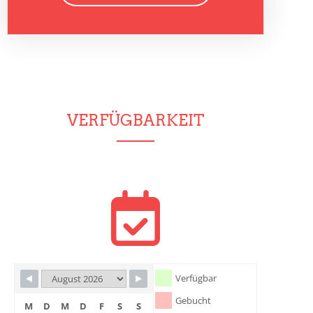
VERFÜGBARKEIT
Verfügbar
Gebucht
M
D
M
D
F
S
S