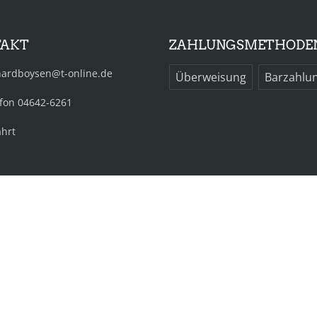
TAKT
ZAHLUNGSMETHODE
hardboysen@t-online.de
Überweisung
Barzahlu
fon 04642-6261
hrt